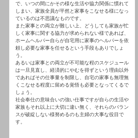
で、いつの間にかその様な生活や協力関係に慣れて
しまい、家族全員が平然と家事をこなせる様になっ
ているのは不思議なものです。
また家事との両立が難しい上、どうしても家族が忙
しく家事に関する協力が求められない様であれば、
ホームヘルパー自らが自宅用に家事のヘルパーを依
頼し必要な家事を任せるという手段もありでしょ
う。
あるいは家事との両立が不可能な程のスケジュール
は一旦見直し、経済的にやむを得ずという理由以外
であればその仕事量を制限し、自宅の家事も無理無
くこなせる程度に留める覚悟も必要となってくるで
しょう。
社会奉仕の意味合いの強い仕事ですが自らの生活や
家族もそれ以上に大切に違い無く、それらのバラン
スが破綻しない様努めるのも主婦の大事な役目で
す。