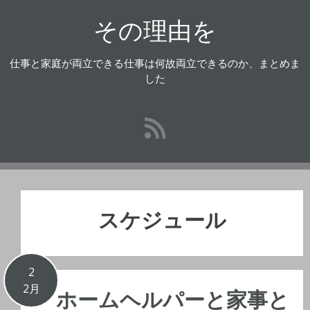
コ
その理由を
ン
テ
ン
仕事と家庭が両立できる仕事は何故両立できるのか、まとめま
ツ
した
へ
ス
キ
ッ
プ
スケジュール
2
2月
ホームヘルパーと家事と